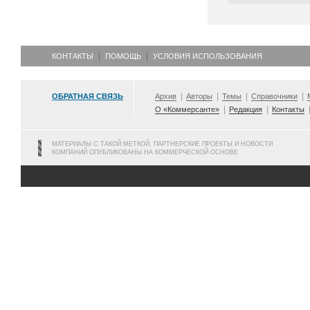
КОНТАКТЫ
ПОМОЩЬ
УСЛОВИЯ ИСПОЛЬЗОВАНИЯ
ОБРАТНАЯ СВЯЗЬ
Архив
Авторы
Темы
Справочники
О «Коммерсанте»
Редакция
Контакты
МАТЕРИАЛЫ С ТАКОЙ МЕТКОЙ, ПАРТНЕРСКИЕ ПРОЕКТЫ И НОВОСТИ
КОМПАНИЙ ОПУБЛИКОВАНЫ НА КОММЕРЧЕСКОЙ ОСНОВЕ