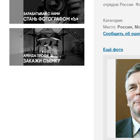
Правосудие
отрядов России. Ф
Происшествия и конфликты
Религия
Категория:
Место:
Россия, М
Светская жизнь
Сообщить об оши
Спорт
Экология
Ещё фото
Экономика и бизнес