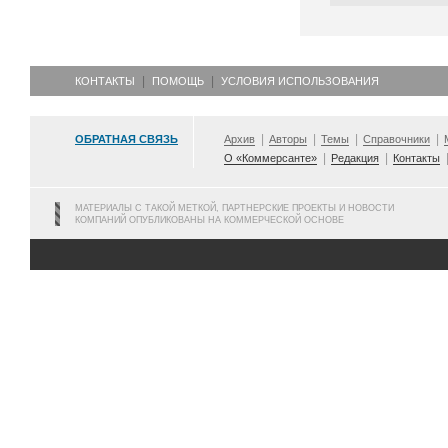
КОНТАКТЫ
ПОМОЩЬ
УСЛОВИЯ ИСПОЛЬЗОВАНИЯ
ОБРАТНАЯ СВЯЗЬ
Архив
Авторы
Темы
Справочники
О «Коммерсанте»
Редакция
Контакты
МАТЕРИАЛЫ С ТАКОЙ МЕТКОЙ, ПАРТНЕРСКИЕ ПРОЕКТЫ И НОВОСТИ
КОМПАНИЙ ОПУБЛИКОВАНЫ НА КОММЕРЧЕСКОЙ ОСНОВЕ