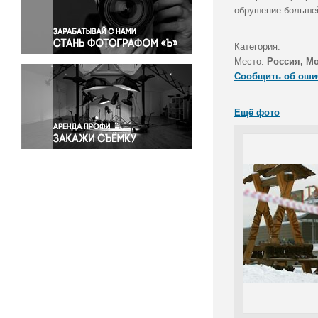
Правосудие
обрушение большей
Происшествия и конфликты
Религия
Категория:
Место:
Россия, М
Светская жизнь
Сообщить об оши
Спорт
Экология
Ещё фото
Экономика и бизнес