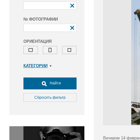
№ ФОТОГРАФИИ
ОРИЕНТАЦИЯ
КАТЕГОРИИ
Армия и ВПК
Досуг, туризм и отдых
Найти
Культура
Медицина
Сбросить фильтр
Наука
Образование
Общество
Окружающая среда
Политика
Вечером 14 феврал