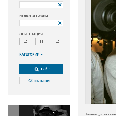
№ ФОТОГРАФИИ
ОРИЕНТАЦИЯ
КАТЕГОРИИ
Армия и ВПК
Досуг, туризм и отдых
Найти
Культура
Медицина
Сбросить фильтр
Наука
Образование
Общество
Окружающая среда
Политика
Телеведущая канал