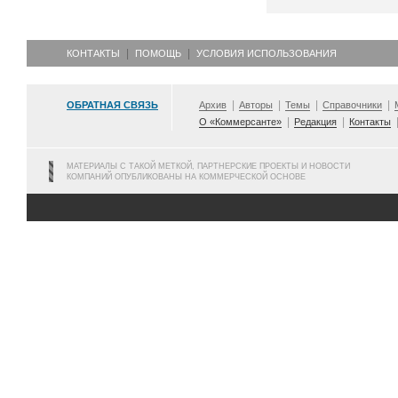
КОНТАКТЫ
ПОМОЩЬ
УСЛОВИЯ ИСПОЛЬЗОВАНИЯ
ОБРАТНАЯ СВЯЗЬ
Архив
Авторы
Темы
Справочники
О «Коммерсанте»
Редакция
Контакты
МАТЕРИАЛЫ С ТАКОЙ МЕТКОЙ, ПАРТНЕРСКИЕ ПРОЕКТЫ И НОВОСТИ
КОМПАНИЙ ОПУБЛИКОВАНЫ НА КОММЕРЧЕСКОЙ ОСНОВЕ