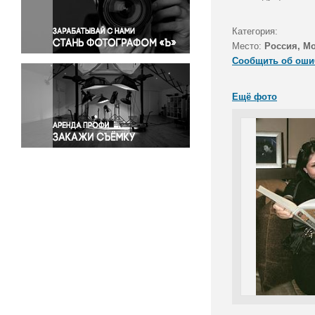
Правосудие
Происшествия и конфликты
Категория:
Религия
Место:
Россия, М
Сообщить об оши
Светская жизнь
Спорт
Ещё фото
Экология
Экономика и бизнес