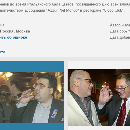
анов во время итальянского бала цветов, посвященного Дню всех влюб
вительством ассоциации "Azzuri Nel Mondo" в ресторане "Cicco Club".
ия:
Автор и аг
Россия, Москва
Дата собы
ить об ошибке
Дата доба
ото