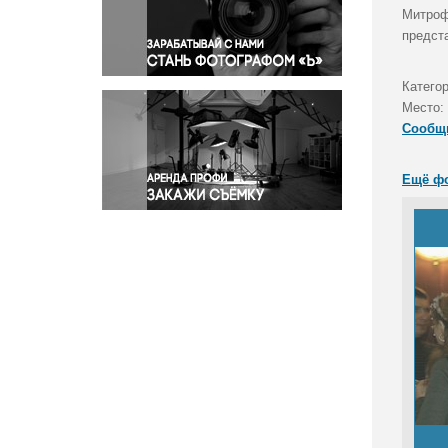
Правосудие
Митроф
предста
Происшествия и конфликты
Религия
Категор
Светская жизнь
Место:
Спорт
Сообщ
Экология
Экономика и бизнес
Ещё ф