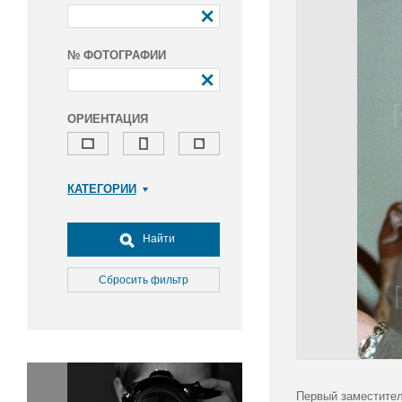
№ ФОТОГРАФИИ
ОРИЕНТАЦИЯ
КАТЕГОРИИ
Армия и ВПК
Досуг, туризм и отдых
Найти
Культура
Медицина
Сбросить фильтр
Наука
Образование
Общество
Окружающая среда
Политика
Первый заместител