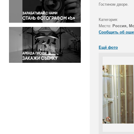
Правосудие
Гостином дворе.
Происшествия и конфликты
Религия
Категория:
Место:
Россия, М
Светская жизнь
Сообщить об оши
Спорт
Экология
Ещё фото
Экономика и бизнес