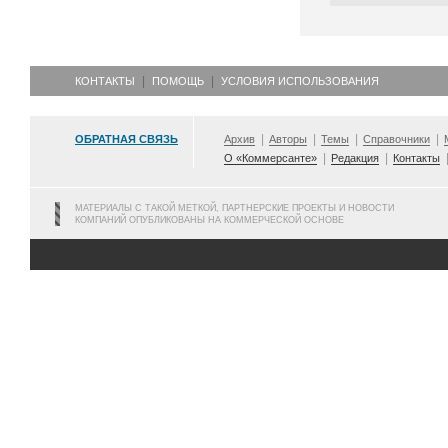
КОНТАКТЫ
ПОМОЩЬ
УСЛОВИЯ ИСПОЛЬЗОВАНИЯ
ОБРАТНАЯ СВЯЗЬ
Архив
Авторы
Темы
Справочники
О «Коммерсанте»
Редакция
Контакты
МАТЕРИАЛЫ С ТАКОЙ МЕТКОЙ, ПАРТНЕРСКИЕ ПРОЕКТЫ И НОВОСТИ
КОМПАНИЙ ОПУБЛИКОВАНЫ НА КОММЕРЧЕСКОЙ ОСНОВЕ