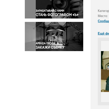
Правосудие
Происшествия и конфликты
Категор
Религия
Место:
Сообщ
Светская жизнь
Спорт
Ещё ф
Экология
Экономика и бизнес