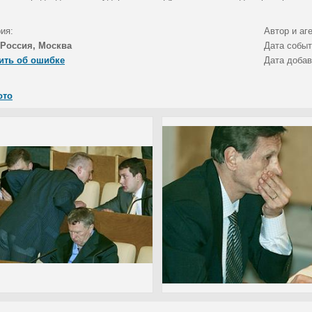
ия:
Автор и аг
Россия, Москва
Дата собы
ить об ошибке
Дата доба
ото