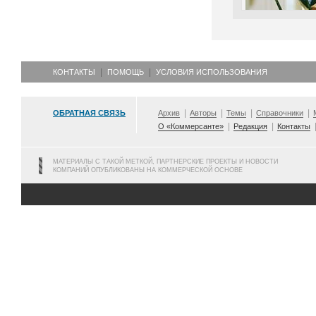
КОНТАКТЫ
ПОМОЩЬ
УСЛОВИЯ ИСПОЛЬЗОВАНИЯ
ОБРАТНАЯ СВЯЗЬ
Архив
Авторы
Темы
Справочники
О «Коммерсанте»
Редакция
Контакты
МАТЕРИАЛЫ С ТАКОЙ МЕТКОЙ, ПАРТНЕРСКИЕ ПРОЕКТЫ И НОВОСТИ
КОМПАНИЙ ОПУБЛИКОВАНЫ НА КОММЕРЧЕСКОЙ ОСНОВЕ