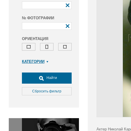
№ ФОТОГРАФИИ
ОРИЕНТАЦИЯ
КАТЕГОРИИ
Армия и ВПК
Досуг, туризм и отдых
Найти
Культура
Медицина
Сбросить фильтр
Наука
Образование
Общество
Окружающая среда
Политика
Актер Николай Кар