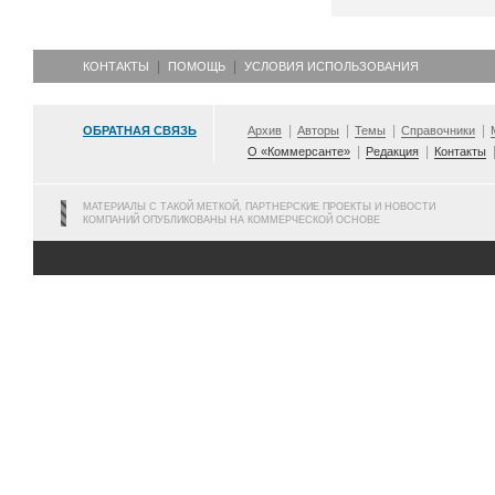
КОНТАКТЫ
ПОМОЩЬ
УСЛОВИЯ ИСПОЛЬЗОВАНИЯ
ОБРАТНАЯ СВЯЗЬ
Архив
Авторы
Темы
Справочники
О «Коммерсанте»
Редакция
Контакты
МАТЕРИАЛЫ С ТАКОЙ МЕТКОЙ, ПАРТНЕРСКИЕ ПРОЕКТЫ И НОВОСТИ
КОМПАНИЙ ОПУБЛИКОВАНЫ НА КОММЕРЧЕСКОЙ ОСНОВЕ