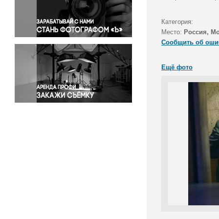
Правосудие
Происшествия и конфликты
Категория:
Религия
Место:
Россия, М
Сообщить об оши
Светская жизнь
Спорт
Ещё фото
Экология
Экономика и бизнес