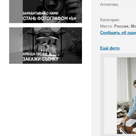
Правосудие
Алпатова.
Происшествия и конфликты
Религия
Категория:
Место:
Россия, М
Светская жизнь
Сообщить об оши
Спорт
Экология
Ещё фото
Экономика и бизнес