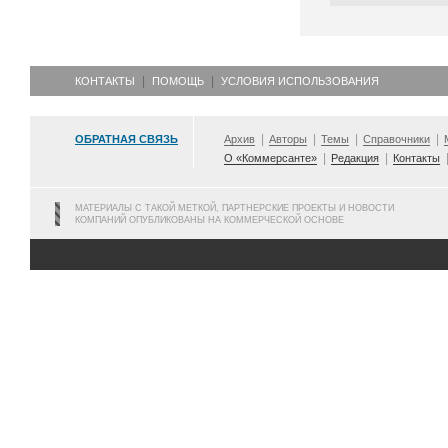
КОНТАКТЫ
ПОМОЩЬ
УСЛОВИЯ ИСПОЛЬЗОВАНИЯ
ОБРАТНАЯ СВЯЗЬ
Архив
Авторы
Темы
Справочники
О «Коммерсанте»
Редакция
Контакты
МАТЕРИАЛЫ С ТАКОЙ МЕТКОЙ, ПАРТНЕРСКИЕ ПРОЕКТЫ И НОВОСТИ
КОМПАНИЙ ОПУБЛИКОВАНЫ НА КОММЕРЧЕСКОЙ ОСНОВЕ