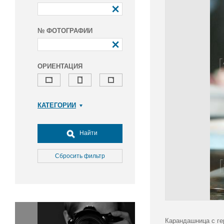
№ ФОТОГРАФИИ
ОРИЕНТАЦИЯ
КАТЕГОРИИ
Армия и ВПК
Досуг, туризм и отдых
Найти
Культура
Медицина
Сбросить фильтр
Наука
Образование
Общество
Окружающая среда
Политика
Карандашница с ге