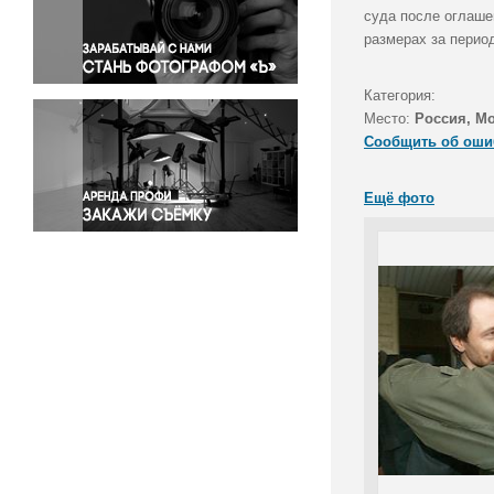
Правосудие
суда после оглашен
размерах за период
Происшествия и конфликты
Религия
Категория:
Светская жизнь
Место:
Россия, М
Спорт
Сообщить об оши
Экология
Экономика и бизнес
Ещё фото