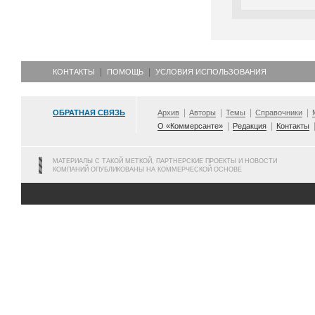
КОНТАКТЫ
ПОМОЩЬ
УСЛОВИЯ ИСПОЛЬЗОВАНИЯ
ОБРАТНАЯ СВЯЗЬ
Архив
Авторы
Темы
Справочники
О «Коммерсанте»
Редакция
Контакты
МАТЕРИАЛЫ С ТАКОЙ МЕТКОЙ, ПАРТНЕРСКИЕ ПРОЕКТЫ И НОВОСТИ
КОМПАНИЙ ОПУБЛИКОВАНЫ НА КОММЕРЧЕСКОЙ ОСНОВЕ