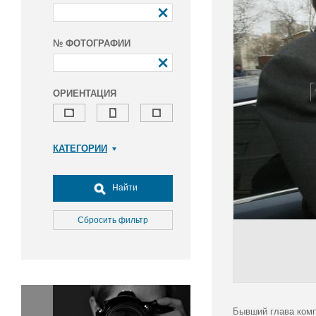
№ ФОТОГРАФИИ
ОРИЕНТАЦИЯ
КАТЕГОРИИ
Армия и ВПК
Досуг, туризм и отдых
Найти
Культура
Медицина
Сбросить фильтр
Наука
Образование
Общество
Окружающая среда
Политика
Бывший глава ком