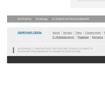
КОНТАКТЫ
ПОМОЩЬ
УСЛОВИЯ ИСПОЛЬЗОВАНИЯ
ОБРАТНАЯ СВЯЗЬ
Архив
Авторы
Темы
Справочники
О «Коммерсанте»
Редакция
Контакты
МАТЕРИАЛЫ С ТАКОЙ МЕТКОЙ, ПАРТНЕРСКИЕ ПРОЕКТЫ И НОВОСТИ
КОМПАНИЙ ОПУБЛИКОВАНЫ НА КОММЕРЧЕСКОЙ ОСНОВЕ