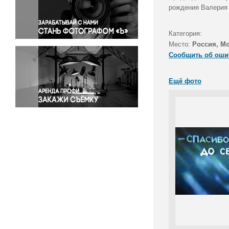
Правосудие
рождения Валерия 
Происшествия и конфликты
Религия
Категория:
Место:
Россия, М
Светская жизнь
Сообщить об оши
Спорт
Экология
Ещё фото
Экономика и бизнес