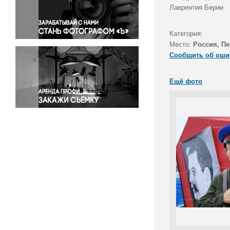
Правосудие
Лаврентия Берии.
Происшествия и конфликты
Религия
Категория:
Место:
Россия, П
Светская жизнь
Сообщить об оши
Спорт
Экология
Ещё фото
Экономика и бизнес