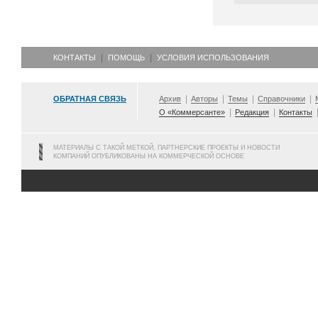
КОНТАКТЫ
ПОМОЩЬ
УСЛОВИЯ ИСПОЛЬЗОВАНИЯ
ОБРАТНАЯ СВЯЗЬ
Архив
Авторы
Темы
Справочники
О «Коммерсанте»
Редакция
Контакты
МАТЕРИАЛЫ С ТАКОЙ МЕТКОЙ, ПАРТНЕРСКИЕ ПРОЕКТЫ И НОВОСТИ
КОМПАНИЙ ОПУБЛИКОВАНЫ НА КОММЕРЧЕСКОЙ ОСНОВЕ