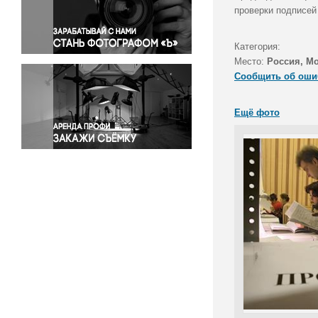
Правосудие
проверки подписей
Происшествия и конфликты
Религия
Категория:
Место:
Россия, М
Светская жизнь
Сообщить об оши
Спорт
Экология
Ещё фото
Экономика и бизнес