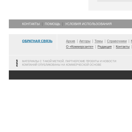
КОНТАКТЫ
ПОМОЩЬ
УСЛОВИЯ ИСПОЛЬЗОВАНИЯ
ОБРАТНАЯ СВЯЗЬ
Архив
Авторы
Темы
Справочники
О «Коммерсанте»
Редакция
Контакты
МАТЕРИАЛЫ С ТАКОЙ МЕТКОЙ, ПАРТНЕРСКИЕ ПРОЕКТЫ И НОВОСТИ
КОМПАНИЙ ОПУБЛИКОВАНЫ НА КОММЕРЧЕСКОЙ ОСНОВЕ