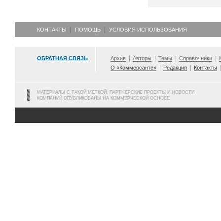
КОНТАКТЫ
ПОМОЩЬ
УСЛОВИЯ ИСПОЛЬЗОВАНИЯ
ОБРАТНАЯ СВЯЗЬ
Архив
Авторы
Темы
Справочники
О «Коммерсанте»
Редакция
Контакты
МАТЕРИАЛЫ С ТАКОЙ МЕТКОЙ, ПАРТНЕРСКИЕ ПРОЕКТЫ И НОВОСТИ
КОМПАНИЙ ОПУБЛИКОВАНЫ НА КОММЕРЧЕСКОЙ ОСНОВЕ