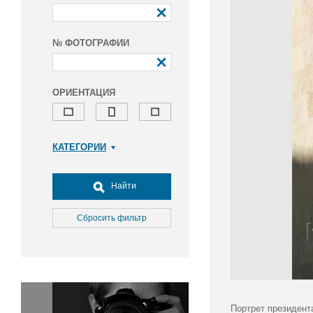
№ ФОТОГРАФИИ
ОРИЕНТАЦИЯ
КАТЕГОРИИ
Армия и ВПК
Досуг, туризм и отдых
Найти
Культура
Медицина
Сбросить фильтр
Наука
Образование
Общество
Окружающая среда
Политика
Портрет президент