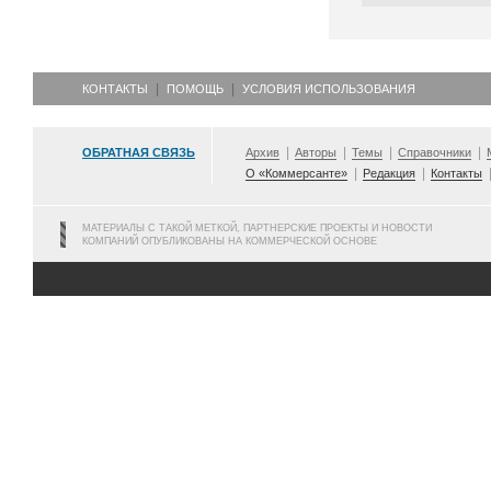
КОНТАКТЫ
ПОМОЩЬ
УСЛОВИЯ ИСПОЛЬЗОВАНИЯ
ОБРАТНАЯ СВЯЗЬ
Архив
Авторы
Темы
Справочники
О «Коммерсанте»
Редакция
Контакты
МАТЕРИАЛЫ С ТАКОЙ МЕТКОЙ, ПАРТНЕРСКИЕ ПРОЕКТЫ И НОВОСТИ
КОМПАНИЙ ОПУБЛИКОВАНЫ НА КОММЕРЧЕСКОЙ ОСНОВЕ