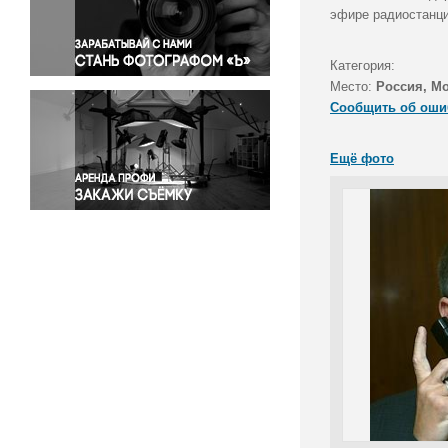
Правосудие
эфире радиостанци
Происшествия и конфликты
Религия
Категория:
Место:
Россия, М
Светская жизнь
Сообщить об оши
Спорт
Экология
Ещё фото
Экономика и бизнес