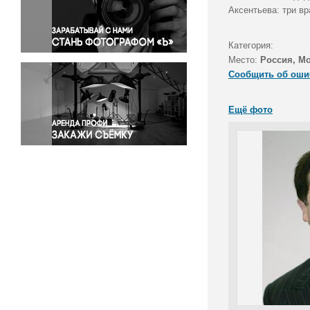
Правосудие
Аксентьева: три вр
Происшествия и конфликты
Религия
Категория:
Место:
Россия, М
Светская жизнь
Сообщить об оши
Спорт
Экология
Ещё фото
Экономика и бизнес