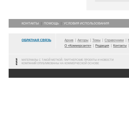
КОНТАКТЫ
ПОМОЩЬ
УСЛОВИЯ ИСПОЛЬЗОВАНИЯ
ОБРАТНАЯ СВЯЗЬ
Архив
Авторы
Темы
Справочники
О «Коммерсанте»
Редакция
Контакты
МАТЕРИАЛЫ С ТАКОЙ МЕТКОЙ, ПАРТНЕРСКИЕ ПРОЕКТЫ И НОВОСТИ
КОМПАНИЙ ОПУБЛИКОВАНЫ НА КОММЕРЧЕСКОЙ ОСНОВЕ