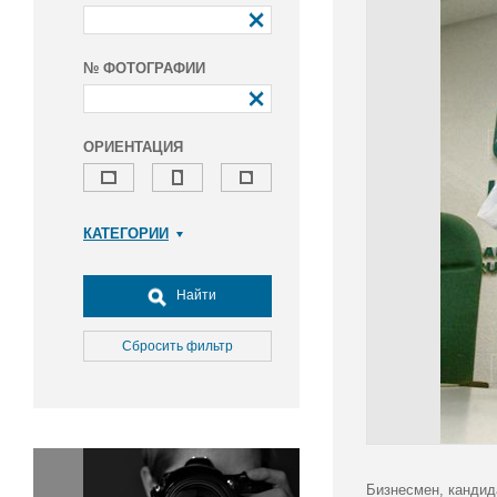
№ ФОТОГРАФИИ
ОРИЕНТАЦИЯ
КАТЕГОРИИ
Армия и ВПК
Досуг, туризм и отдых
Найти
Культура
Медицина
Сбросить фильтр
Наука
Образование
Общество
Окружающая среда
Политика
Бизнесмен, кандид