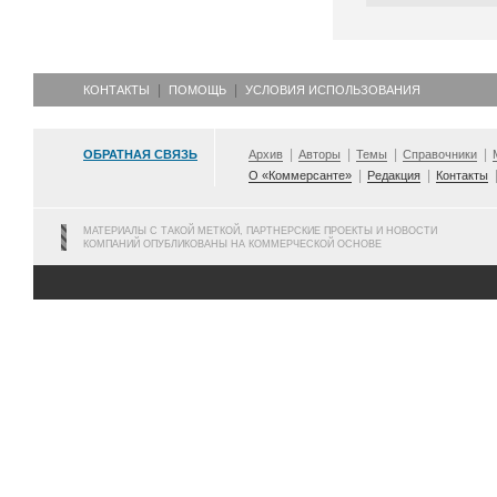
КОНТАКТЫ
ПОМОЩЬ
УСЛОВИЯ ИСПОЛЬЗОВАНИЯ
ОБРАТНАЯ СВЯЗЬ
Архив
Авторы
Темы
Справочники
О «Коммерсанте»
Редакция
Контакты
МАТЕРИАЛЫ С ТАКОЙ МЕТКОЙ, ПАРТНЕРСКИЕ ПРОЕКТЫ И НОВОСТИ
КОМПАНИЙ ОПУБЛИКОВАНЫ НА КОММЕРЧЕСКОЙ ОСНОВЕ