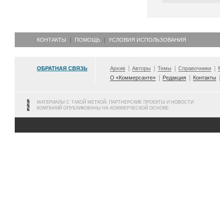
КОНТАКТЫ
ПОМОЩЬ
УСЛОВИЯ ИСПОЛЬЗОВАНИЯ
ОБРАТНАЯ СВЯЗЬ
Архив
Авторы
Темы
Справочники
О «Коммерсанте»
Редакция
Контакты
МАТЕРИАЛЫ С ТАКОЙ МЕТКОЙ, ПАРТНЕРСКИЕ ПРОЕКТЫ И НОВОСТИ
КОМПАНИЙ ОПУБЛИКОВАНЫ НА КОММЕРЧЕСКОЙ ОСНОВЕ