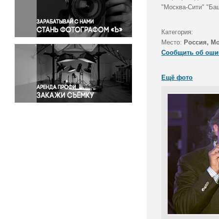
Правосудие
"Москва-Сити" "Ба
Происшествия и конфликты
Религия
Категория:
Место:
Россия, М
Светская жизнь
Сообщить об оши
Спорт
Экология
Ещё фото
Экономика и бизнес