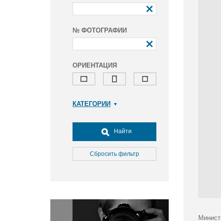
№ ФОТОГРАФИИ
ОРИЕНТАЦИЯ
КАТЕГОРИИ
Армия и ВПК
Досуг, туризм и отдых
Найти
Культура
Медицина
Сбросить фильтр
Наука
Образование
Общество
Окружающая среда
Политика
Минист