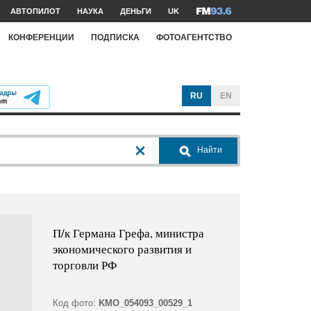
АВТОПИЛОТ
НАУКА
ДЕНЬГИ
UK
КОНФЕРЕНЦИИ
ПОДПИСКА
ФОТОАГЕНТСТВО
RU
EN
Найти
П/к Германа Грефа, министра
экономического развития и
торговли РФ
Код фото:
KMO_054093_00529_1