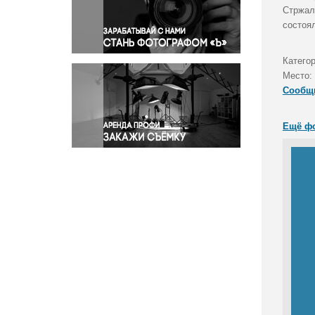
Правосудие
Стржал
состоя
Происшествия и конфликты
Религия
Категор
Светская жизнь
Место:
Спорт
Сообщ
Экология
Экономика и бизнес
Ещё ф