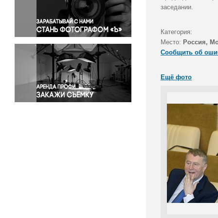
Правосудие
заседании.
Происшествия и конфликты
Религия
Категория:
Место:
Россия, М
Светская жизнь
Сообщить об оши
Спорт
Экология
Ещё фото
Экономика и бизнес