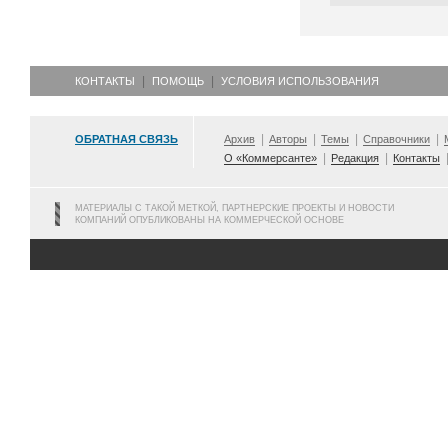
КОНТАКТЫ
ПОМОЩЬ
УСЛОВИЯ ИСПОЛЬЗОВАНИЯ
ОБРАТНАЯ СВЯЗЬ
Архив
Авторы
Темы
Справочники
О «Коммерсанте»
Редакция
Контакты
МАТЕРИАЛЫ С ТАКОЙ МЕТКОЙ, ПАРТНЕРСКИЕ ПРОЕКТЫ И НОВОСТИ
КОМПАНИЙ ОПУБЛИКОВАНЫ НА КОММЕРЧЕСКОЙ ОСНОВЕ