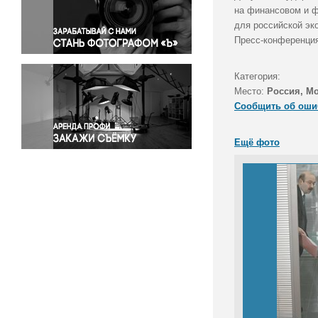
Правосудие
на финансовом и ф
для российской эк
Происшествия и конфликты
Пресс-конференция
Религия
Светская жизнь
Категория:
Спорт
Место:
Россия, М
Экология
Сообщить об оши
Экономика и бизнес
Ещё фото