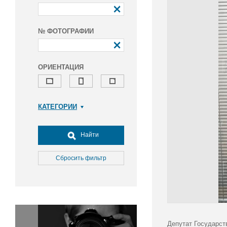
№ ФОТОГРАФИИ
ОРИЕНТАЦИЯ
КАТЕГОРИИ
Армия и ВПК
Досуг, туризм и отдых
Найти
Культура
Медицина
Сбросить фильтр
Наука
Образование
Общество
Окружающая среда
Политика
Депутат Государст