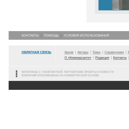
КОНТАКТЫ
ПОМОЩЬ
УСЛОВИЯ ИСПОЛЬЗОВАНИЯ
ОБРАТНАЯ СВЯЗЬ
Архив
Авторы
Темы
Справочники
О «Коммерсанте»
Редакция
Контакты
МАТЕРИАЛЫ С ТАКОЙ МЕТКОЙ, ПАРТНЕРСКИЕ ПРОЕКТЫ И НОВОСТИ
КОМПАНИЙ ОПУБЛИКОВАНЫ НА КОММЕРЧЕСКОЙ ОСНОВЕ