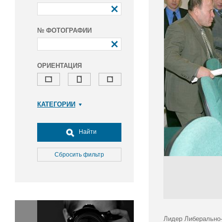
№ ФОТОГРАФИИ
ОРИЕНТАЦИЯ
КАТЕГОРИИ
Армия и ВПК
Досуг, туризм и отдых
Найти
Культура
Медицина
Сбросить фильтр
Наука
Образование
Общество
Окружающая среда
Политика
Лидер Либерально-