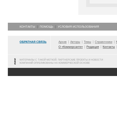
КОНТАКТЫ
ПОМОЩЬ
УСЛОВИЯ ИСПОЛЬЗОВАНИЯ
ОБРАТНАЯ СВЯЗЬ
Архив
Авторы
Темы
Справочники
О «Коммерсанте»
Редакция
Контакты
МАТЕРИАЛЫ С ТАКОЙ МЕТКОЙ, ПАРТНЕРСКИЕ ПРОЕКТЫ И НОВОСТИ
КОМПАНИЙ ОПУБЛИКОВАНЫ НА КОММЕРЧЕСКОЙ ОСНОВЕ