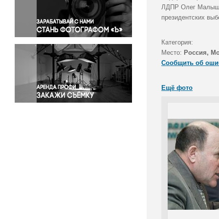
Правосудие
ЛДПР Олег Малышки
президентских выб
Происшествия и конфликты
Религия
Категория:
Светская жизнь
Место:
Россия, М
Спорт
Сообщить об оши
Экология
Экономика и бизнес
Ещё фото