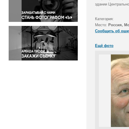
Правосудие
здании Центрально
Происшествия и конфликты
Религия
Категория:
Место:
Россия, М
Светская жизнь
Сообщить об оши
Спорт
Экология
Ещё фото
Экономика и бизнес