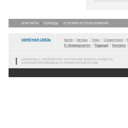
КОНТАКТЫ
ПОМОЩЬ
УСЛОВИЯ ИСПОЛЬЗОВАНИЯ
ОБРАТНАЯ СВЯЗЬ
Архив
Авторы
Темы
Справочники
О «Коммерсанте»
Редакция
Контакты
МАТЕРИАЛЫ С ТАКОЙ МЕТКОЙ, ПАРТНЕРСКИЕ ПРОЕКТЫ И НОВОСТИ
КОМПАНИЙ ОПУБЛИКОВАНЫ НА КОММЕРЧЕСКОЙ ОСНОВЕ