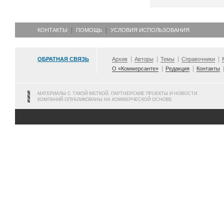
КОНТАКТЫ
ПОМОЩЬ
УСЛОВИЯ ИСПОЛЬЗОВАНИЯ
ОБРАТНАЯ СВЯЗЬ
Архив
Авторы
Темы
Справочники
О «Коммерсанте»
Редакция
Контакты
МАТЕРИАЛЫ С ТАКОЙ МЕТКОЙ, ПАРТНЕРСКИЕ ПРОЕКТЫ И НОВОСТИ
КОМПАНИЙ ОПУБЛИКОВАНЫ НА КОММЕРЧЕСКОЙ ОСНОВЕ