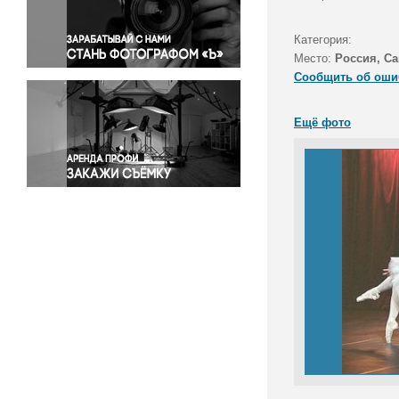
Правосудие
Происшествия и конфликты
Категория:
Религия
Место:
Россия, Са
Сообщить об оши
Светская жизнь
Спорт
Ещё фото
Экология
Экономика и бизнес