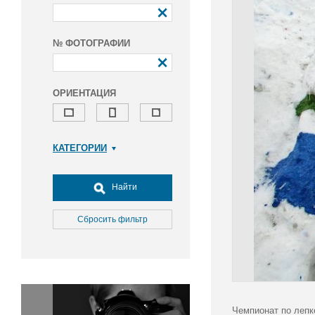
№ ФОТОГРАФИИ
ОРИЕНТАЦИЯ
КАТЕГОРИИ
Армия и ВПК
Досуг, туризм и отдых
Найти
Культура
Медицина
Сбросить фильтр
Наука
Образование
Общество
Окружающая среда
Политика
Чемпионат по лепк