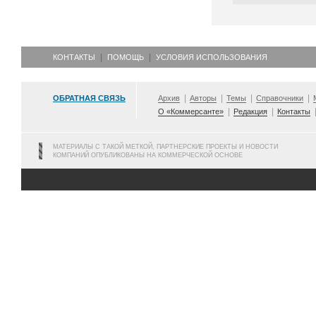
КОНТАКТЫ
ПОМОЩЬ
УСЛОВИЯ ИСПОЛЬЗОВАНИЯ
ОБРАТНАЯ СВЯЗЬ
Архив
Авторы
Темы
Справочники
О «Коммерсанте»
Редакция
Контакты
МАТЕРИАЛЫ С ТАКОЙ МЕТКОЙ, ПАРТНЕРСКИЕ ПРОЕКТЫ И НОВОСТИ
КОМПАНИЙ ОПУБЛИКОВАНЫ НА КОММЕРЧЕСКОЙ ОСНОВЕ