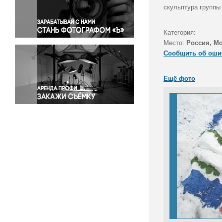
Правосудие
скульптура группы 
Происшествия и конфликты
Религия
Категория:
Место:
Россия, М
Светская жизнь
Сообщить об оши
Спорт
Экология
Ещё фото
Экономика и бизнес