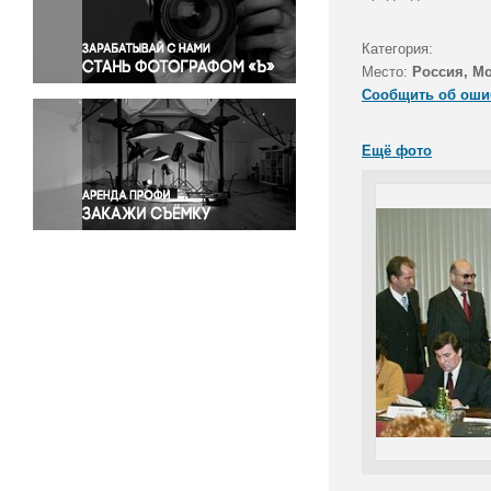
Правосудие
Происшествия и конфликты
Категория:
Религия
Место:
Россия, М
Сообщить об оши
Светская жизнь
Спорт
Ещё фото
Экология
Экономика и бизнес