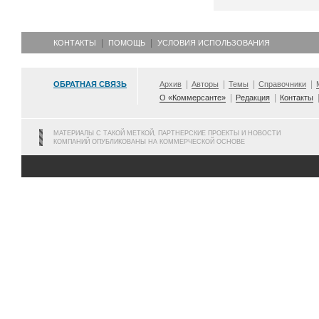
КОНТАКТЫ
ПОМОЩЬ
УСЛОВИЯ ИСПОЛЬЗОВАНИЯ
ОБРАТНАЯ СВЯЗЬ
Архив
Авторы
Темы
Справочники
О «Коммерсанте»
Редакция
Контакты
МАТЕРИАЛЫ С ТАКОЙ МЕТКОЙ, ПАРТНЕРСКИЕ ПРОЕКТЫ И НОВОСТИ
КОМПАНИЙ ОПУБЛИКОВАНЫ НА КОММЕРЧЕСКОЙ ОСНОВЕ