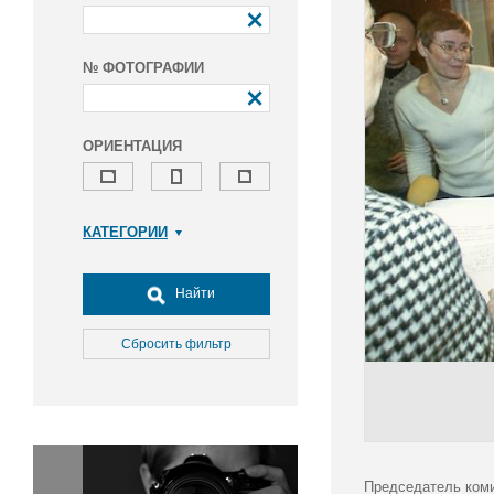
№ ФОТОГРАФИИ
ОРИЕНТАЦИЯ
КАТЕГОРИИ
Армия и ВПК
Досуг, туризм и отдых
Найти
Культура
Медицина
Сбросить фильтр
Наука
Образование
Общество
Окружающая среда
Политика
Председатель коми