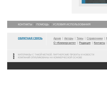
КОНТАКТЫ
ПОМОЩЬ
УСЛОВИЯ ИСПОЛЬЗОВАНИЯ
ОБРАТНАЯ СВЯЗЬ
Архив
Авторы
Темы
Справочники
О «Коммерсанте»
Редакция
Контакты
МАТЕРИАЛЫ С ТАКОЙ МЕТКОЙ, ПАРТНЕРСКИЕ ПРОЕКТЫ И НОВОСТИ
КОМПАНИЙ ОПУБЛИКОВАНЫ НА КОММЕРЧЕСКОЙ ОСНОВЕ