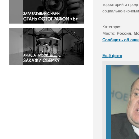
Правосудие
территорий и пред
социально-экономи
Происшествия и конфликты
Религия
Категория:
Светская жизнь
Место:
Россия, М
Спорт
Сообщить об оши
Экология
Экономика и бизнес
Ещё фото