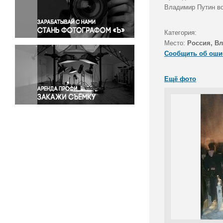
Правосудие
Владимир Путин во
Происшествия и конфликты
Религия
Категория:
Место:
Россия, В
Светская жизнь
Сообщить об оши
Спорт
Экология
Ещё фото
Экономика и бизнес