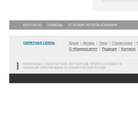
КОНТАКТЫ
ПОМОЩЬ
УСЛОВИЯ ИСПОЛЬЗОВАНИЯ
ОБРАТНАЯ СВЯЗЬ
Архив
Авторы
Темы
Справочники
О «Коммерсанте»
Редакция
Контакты
МАТЕРИАЛЫ С ТАКОЙ МЕТКОЙ, ПАРТНЕРСКИЕ ПРОЕКТЫ И НОВОСТИ
КОМПАНИЙ ОПУБЛИКОВАНЫ НА КОММЕРЧЕСКОЙ ОСНОВЕ