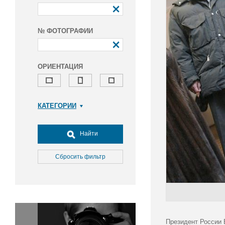
№ ФОТОГРАФИИ
ОРИЕНТАЦИЯ
КАТЕГОРИИ
Армия и ВПК
Досуг, туризм и отдых
Найти
Культура
Медицина
Сбросить фильтр
Наука
Образование
Общество
Окружающая среда
Политика
Президент России 