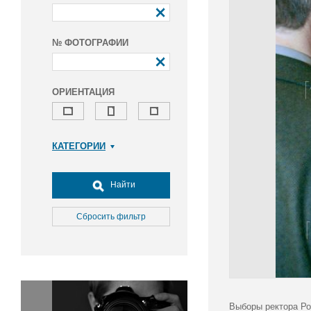
№ ФОТОГРАФИИ
ОРИЕНТАЦИЯ
КАТЕГОРИИ
Армия и ВПК
Досуг, туризм и отдых
Найти
Культура
Медицина
Сбросить фильтр
Наука
Образование
Общество
Окружающая среда
Политика
Выборы ректора Ро