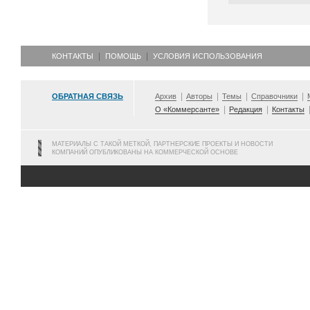
КОНТАКТЫ
ПОМОЩЬ
УСЛОВИЯ ИСПОЛЬЗОВАНИЯ
ОБРАТНАЯ СВЯЗЬ
Архив
Авторы
Темы
Справочники
О «Коммерсанте»
Редакция
Контакты
МАТЕРИАЛЫ С ТАКОЙ МЕТКОЙ, ПАРТНЕРСКИЕ ПРОЕКТЫ И НОВОСТИ
КОМПАНИЙ ОПУБЛИКОВАНЫ НА КОММЕРЧЕСКОЙ ОСНОВЕ