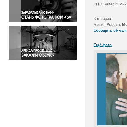
Правосудие
РГГУ Валерий Мина
Происшествия и конфликты
Религия
Категория:
Место:
Россия, М
Светская жизнь
Сообщить об оши
Спорт
Экология
Ещё фото
Экономика и бизнес