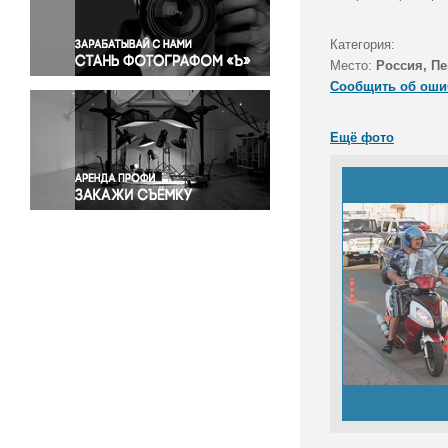
Правосудие
Происшествия и конфликты
Категория:
Религия
Место:
Россия, П
Сообщить об оши
Светская жизнь
Спорт
Ещё фото
Экология
Экономика и бизнес