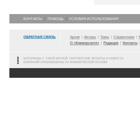
КОНТАКТЫ
ПОМОЩЬ
УСЛОВИЯ ИСПОЛЬЗОВАНИЯ
ОБРАТНАЯ СВЯЗЬ
Архив
Авторы
Темы
Справочники
О «Коммерсанте»
Редакция
Контакты
МАТЕРИАЛЫ С ТАКОЙ МЕТКОЙ, ПАРТНЕРСКИЕ ПРОЕКТЫ И НОВОСТИ
КОМПАНИЙ ОПУБЛИКОВАНЫ НА КОММЕРЧЕСКОЙ ОСНОВЕ