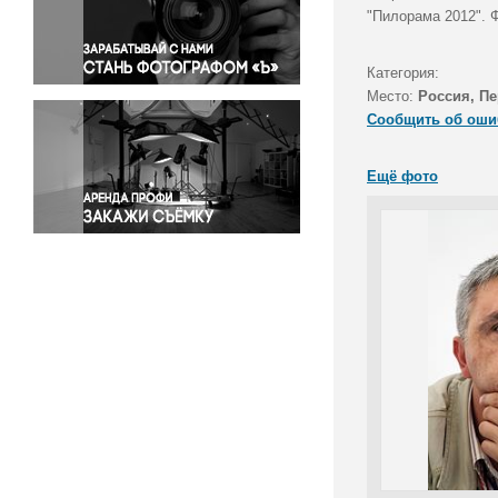
Правосудие
"Пилорама 2012". 
Происшествия и конфликты
Религия
Категория:
Место:
Россия, П
Светская жизнь
Сообщить об оши
Спорт
Экология
Ещё фото
Экономика и бизнес