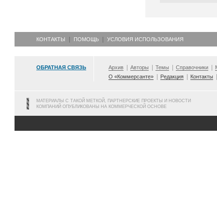
КОНТАКТЫ
ПОМОЩЬ
УСЛОВИЯ ИСПОЛЬЗОВАНИЯ
ОБРАТНАЯ СВЯЗЬ
Архив
Авторы
Темы
Справочники
О «Коммерсанте»
Редакция
Контакты
МАТЕРИАЛЫ С ТАКОЙ МЕТКОЙ, ПАРТНЕРСКИЕ ПРОЕКТЫ И НОВОСТИ
КОМПАНИЙ ОПУБЛИКОВАНЫ НА КОММЕРЧЕСКОЙ ОСНОВЕ