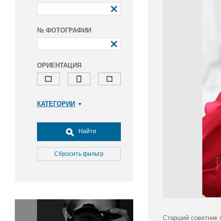
№ ФОТОГРАФИИ
ОРИЕНТАЦИЯ
КАТЕГОРИИ
Армия и ВПК
Досуг, туризм и отдых
Найти
Культура
Медицина
Сбросить фильтр
Наука
Образование
Общество
Окружающая среда
Политика
Старший советник