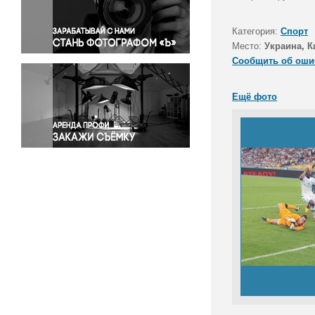
Правосудие
Происшествия и конфликты
Категория:
Спорт
Религия
Место:
Украина, К
Сообщить об оши
Светская жизнь
Спорт
Ещё фото
Экология
Экономика и бизнес