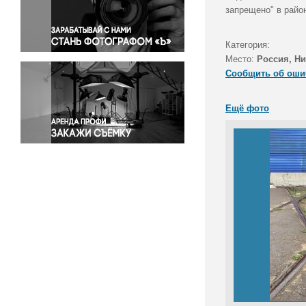
Правосудие
запрещено" в райо
Происшествия и конфликты
Религия
Категория:
Место:
Россия, Н
Светская жизнь
Сообщить об оши
Спорт
Экология
Ещё фото
Экономика и бизнес