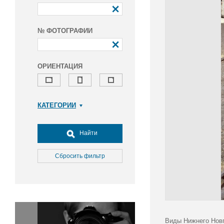
№ ФОТОГРАФИИ
ОРИЕНТАЦИЯ
КАТЕГОРИИ
Армия и ВПК
Досуг, туризм и отдых
Найти
Культура
Медицина
Сбросить фильтр
Наука
Образование
Общество
Окружающая среда
Политика
Виды Нижнего Новг