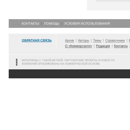
КОНТАКТЫ
ПОМОЩЬ
УСЛОВИЯ ИСПОЛЬЗОВАНИЯ
ОБРАТНАЯ СВЯЗЬ
Архив
Авторы
Темы
Справочники
О «Коммерсанте»
Редакция
Контакты
МАТЕРИАЛЫ С ТАКОЙ МЕТКОЙ, ПАРТНЕРСКИЕ ПРОЕКТЫ И НОВОСТИ
КОМПАНИЙ ОПУБЛИКОВАНЫ НА КОММЕРЧЕСКОЙ ОСНОВЕ