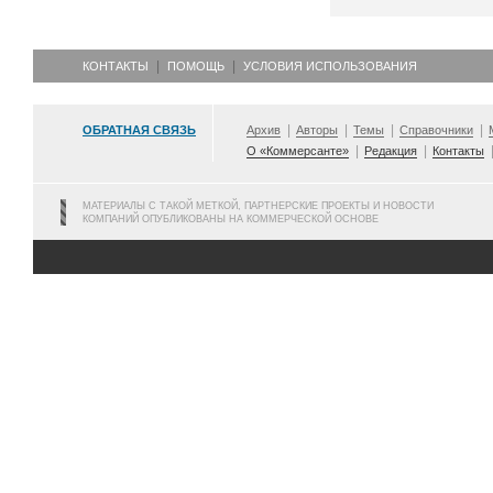
КОНТАКТЫ
ПОМОЩЬ
УСЛОВИЯ ИСПОЛЬЗОВАНИЯ
ОБРАТНАЯ СВЯЗЬ
Архив
Авторы
Темы
Справочники
О «Коммерсанте»
Редакция
Контакты
МАТЕРИАЛЫ С ТАКОЙ МЕТКОЙ, ПАРТНЕРСКИЕ ПРОЕКТЫ И НОВОСТИ
КОМПАНИЙ ОПУБЛИКОВАНЫ НА КОММЕРЧЕСКОЙ ОСНОВЕ