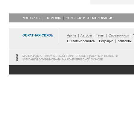
КОНТАКТЫ
ПОМОЩЬ
УСЛОВИЯ ИСПОЛЬЗОВАНИЯ
ОБРАТНАЯ СВЯЗЬ
Архив
Авторы
Темы
Справочники
О «Коммерсанте»
Редакция
Контакты
МАТЕРИАЛЫ С ТАКОЙ МЕТКОЙ, ПАРТНЕРСКИЕ ПРОЕКТЫ И НОВОСТИ
КОМПАНИЙ ОПУБЛИКОВАНЫ НА КОММЕРЧЕСКОЙ ОСНОВЕ