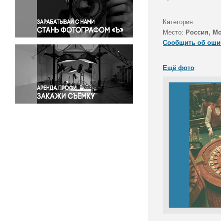
Правосудие
Происшествия и конфликты
Категория:
Религия
Место:
Россия, М
Сообщить об оши
Светская жизнь
Спорт
Ещё фото
Экология
Экономика и бизнес