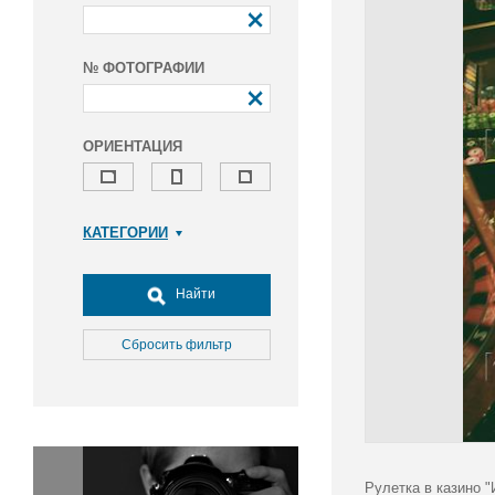
№ ФОТОГРАФИИ
ОРИЕНТАЦИЯ
КАТЕГОРИИ
Армия и ВПК
Досуг, туризм и отдых
Найти
Культура
Медицина
Сбросить фильтр
Наука
Образование
Общество
Окружающая среда
Политика
Рулетка в казино "