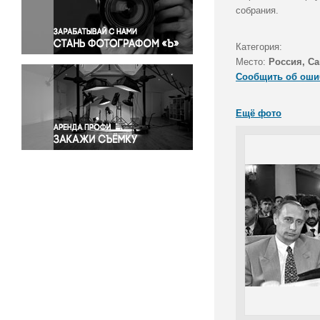
Правосудие
собрания.
Происшествия и конфликты
Религия
Категория:
Место:
Россия, Са
Светская жизнь
Сообщить об оши
Спорт
Экология
Ещё фото
Экономика и бизнес