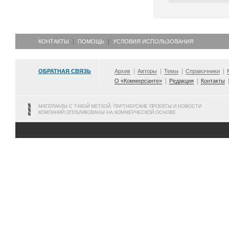
КОНТАКТЫ
ПОМОЩЬ
УСЛОВИЯ ИСПОЛЬЗОВАНИЯ
ОБРАТНАЯ СВЯЗЬ
Архив
Авторы
Темы
Справочники
О «Коммерсанте»
Редакция
Контакты
МАТЕРИАЛЫ С ТАКОЙ МЕТКОЙ, ПАРТНЕРСКИЕ ПРОЕКТЫ И НОВОСТИ
КОМПАНИЙ ОПУБЛИКОВАНЫ НА КОММЕРЧЕСКОЙ ОСНОВЕ