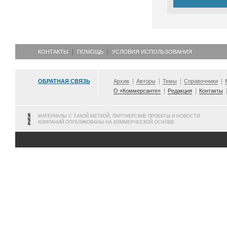
КОНТАКТЫ
ПОМОЩЬ
УСЛОВИЯ ИСПОЛЬЗОВАНИЯ
ОБРАТНАЯ СВЯЗЬ
Архив
Авторы
Темы
Справочники
О «Коммерсанте»
Редакция
Контакты
МАТЕРИАЛЫ С ТАКОЙ МЕТКОЙ, ПАРТНЕРСКИЕ ПРОЕКТЫ И НОВОСТИ
КОМПАНИЙ ОПУБЛИКОВАНЫ НА КОММЕРЧЕСКОЙ ОСНОВЕ