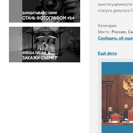
Правосудие
конституционности 
статусе депутата 
Происшествия и конфликты
Религия
Категория:
Светская жизнь
Место:
Россия, Са
Спорт
Сообщить об оши
Экология
Экономика и бизнес
Ещё фото