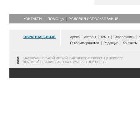
КОНТАКТЫ
ПОМОЩЬ
УСЛОВИЯ ИСПОЛЬЗОВАНИЯ
ОБРАТНАЯ СВЯЗЬ
Архив
Авторы
Темы
Справочники
О «Коммерсанте»
Редакция
Контакты
МАТЕРИАЛЫ С ТАКОЙ МЕТКОЙ, ПАРТНЕРСКИЕ ПРОЕКТЫ И НОВОСТИ
КОМПАНИЙ ОПУБЛИКОВАНЫ НА КОММЕРЧЕСКОЙ ОСНОВЕ