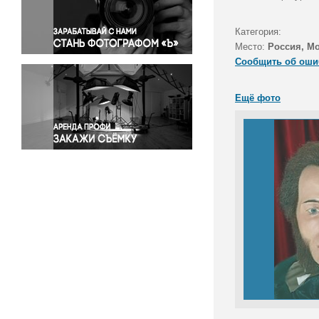
Правосудие
Происшествия и конфликты
Категория:
Религия
Место:
Россия, М
Сообщить об оши
Светская жизнь
Спорт
Ещё фото
Экология
Экономика и бизнес