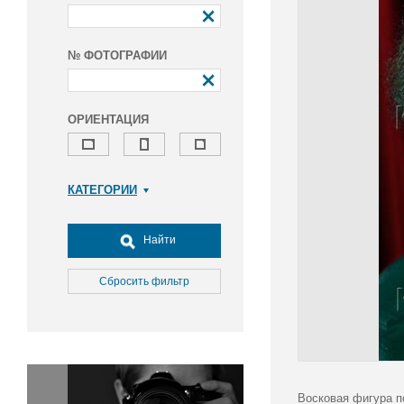
№ ФОТОГРАФИИ
ОРИЕНТАЦИЯ
КАТЕГОРИИ
Армия и ВПК
Досуг, туризм и отдых
Найти
Культура
Медицина
Сбросить фильтр
Наука
Образование
Общество
Окружающая среда
Политика
Восковая фигура п