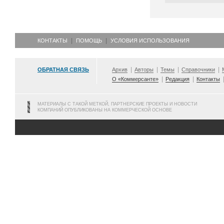
КОНТАКТЫ
ПОМОЩЬ
УСЛОВИЯ ИСПОЛЬЗОВАНИЯ
ОБРАТНАЯ СВЯЗЬ
Архив
Авторы
Темы
Справочники
О «Коммерсанте»
Редакция
Контакты
МАТЕРИАЛЫ С ТАКОЙ МЕТКОЙ, ПАРТНЕРСКИЕ ПРОЕКТЫ И НОВОСТИ
КОМПАНИЙ ОПУБЛИКОВАНЫ НА КОММЕРЧЕСКОЙ ОСНОВЕ