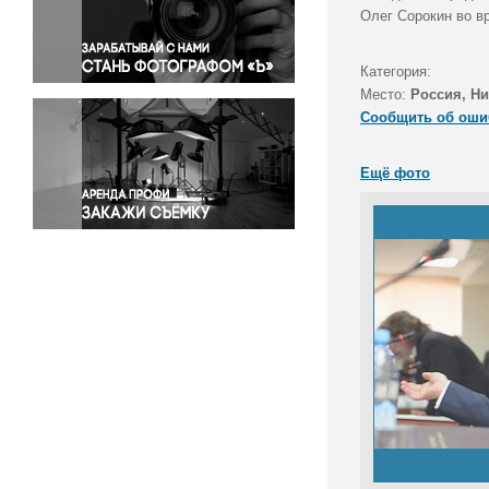
Правосудие
Олег Сорокин во в
Происшествия и конфликты
Религия
Категория:
Место:
Россия, Н
Светская жизнь
Сообщить об оши
Спорт
Экология
Ещё фото
Экономика и бизнес