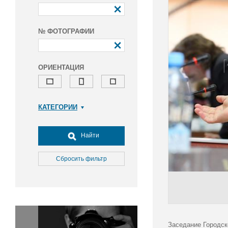
№ ФОТОГРАФИИ
ОРИЕНТАЦИЯ
КАТЕГОРИИ
Армия и ВПК
Досуг, туризм и отдых
Найти
Культура
Медицина
Сбросить фильтр
Наука
Образование
Общество
Окружающая среда
Политика
Заседание Городск