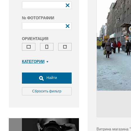
№ ФОТОГРАФИИ
ОРИЕНТАЦИЯ
КАТЕГОРИИ
Армия и ВПК
Досуг, туризм и отдых
Найти
Культура
Медицина
Сбросить фильтр
Наука
Образование
Общество
Окружающая среда
Политика
Витрина магазина 