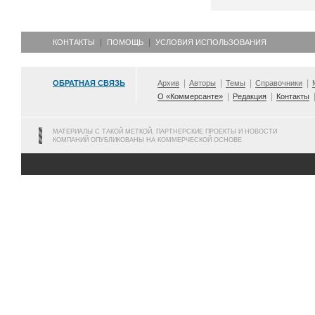
КОНТАКТЫ
ПОМОЩЬ
УСЛОВИЯ ИСПОЛЬЗОВАНИЯ
ОБРАТНАЯ СВЯЗЬ
Архив
Авторы
Темы
Справочники
О «Коммерсанте»
Редакция
Контакты
МАТЕРИАЛЫ С ТАКОЙ МЕТКОЙ, ПАРТНЕРСКИЕ ПРОЕКТЫ И НОВОСТИ
КОМПАНИЙ ОПУБЛИКОВАНЫ НА КОММЕРЧЕСКОЙ ОСНОВЕ