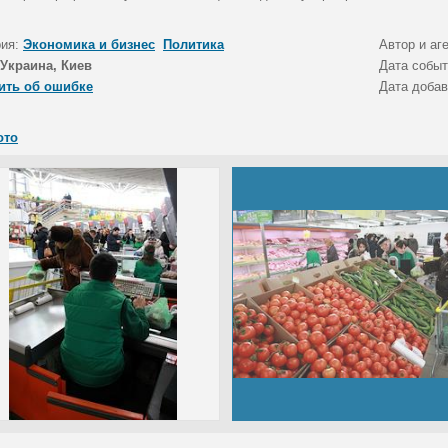
рия:
Экономика и бизнес
Политика
Автор и аг
Украина, Киев
Дата собы
ить об ошибке
Дата доба
ото