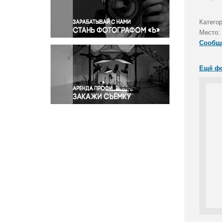
Правосудие
Происшествия и конфликты
Катего
Религия
Место:
Сообщ
Светская жизнь
Спорт
Ещё ф
Экология
Экономика и бизнес