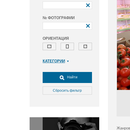
№ ФОТОГРАФИИ
ОРИЕНТАЦИЯ
КАТЕГОРИИ
Армия и ВПК
Досуг, туризм и отдых
Найти
Культура
Медицина
Сбросить фильтр
Наука
Образование
Общество
Окружающая среда
Политика
Жанров