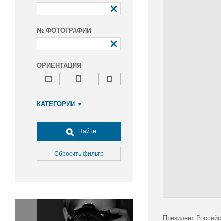
№ ФОТОГРАФИИ
ОРИЕНТАЦИЯ
КАТЕГОРИИ
Армия и ВПК
Досуг, туризм и отдых
Найти
Культура
Медицина
Сбросить фильтр
Наука
Образование
Общество
Окружающая среда
Политика
Президент Российс