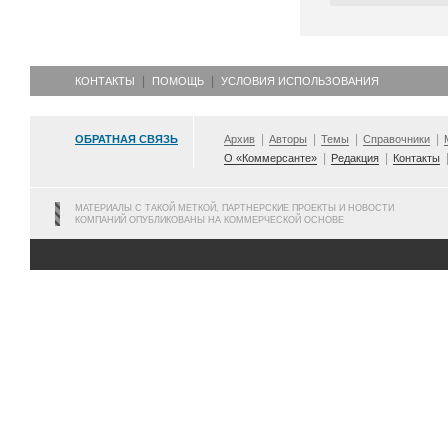
КОНТАКТЫ
ПОМОЩЬ
УСЛОВИЯ ИСПОЛЬЗОВАНИЯ
ОБРАТНАЯ СВЯЗЬ
Архив
Авторы
Темы
Справочники
О «Коммерсанте»
Редакция
Контакты
МАТЕРИАЛЫ С ТАКОЙ МЕТКОЙ, ПАРТНЕРСКИЕ ПРОЕКТЫ И НОВОСТИ
КОМПАНИЙ ОПУБЛИКОВАНЫ НА КОММЕРЧЕСКОЙ ОСНОВЕ