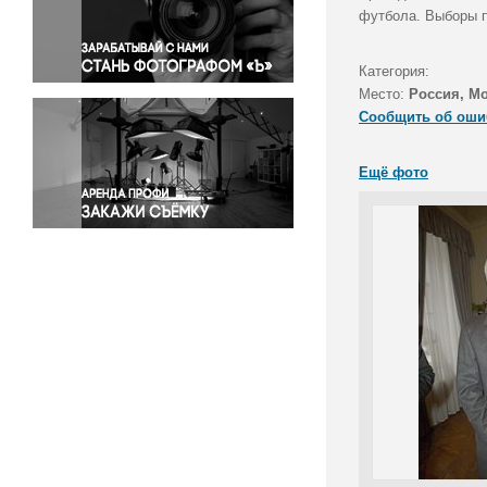
Правосудие
футбола. Выборы п
Происшествия и конфликты
Религия
Категория:
Место:
Россия, М
Светская жизнь
Сообщить об оши
Спорт
Экология
Ещё фото
Экономика и бизнес