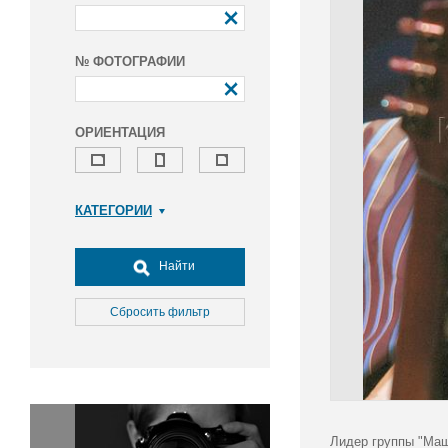
№ ФОТОГРАФИИ
ОРИЕНТАЦИЯ
КАТЕГОРИИ
Армия и ВПК
Досуг, туризм и отдых
Найти
Культура
Медицина
Сбросить фильтр
Наука
Образование
Общество
Окружающая среда
Политика
Лидер группы "Маш