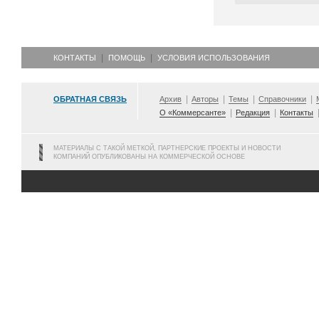
КОНТАКТЫ
ПОМОЩЬ
УСЛОВИЯ ИСПОЛЬЗОВАНИЯ
ОБРАТНАЯ СВЯЗЬ
Архив
Авторы
Темы
Справочники
О «Коммерсанте»
Редакция
Контакты
МАТЕРИАЛЫ С ТАКОЙ МЕТКОЙ, ПАРТНЕРСКИЕ ПРОЕКТЫ И НОВОСТИ
КОМПАНИЙ ОПУБЛИКОВАНЫ НА КОММЕРЧЕСКОЙ ОСНОВЕ