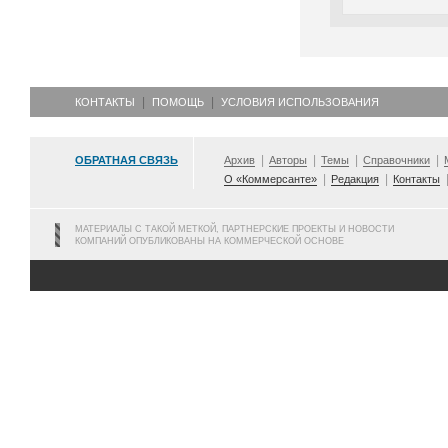
КОНТАКТЫ
ПОМОЩЬ
УСЛОВИЯ ИСПОЛЬЗОВАНИЯ
ОБРАТНАЯ СВЯЗЬ
Архив
Авторы
Темы
Справочники
О «Коммерсанте»
Редакция
Контакты
МАТЕРИАЛЫ С ТАКОЙ МЕТКОЙ, ПАРТНЕРСКИЕ ПРОЕКТЫ И НОВОСТИ
КОМПАНИЙ ОПУБЛИКОВАНЫ НА КОММЕРЧЕСКОЙ ОСНОВЕ