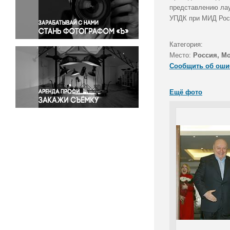
Правосудие
представлению лау
УПДК при МИД Рос
Происшествия и конфликты
Религия
Категория:
Светская жизнь
Место:
Россия, М
Спорт
Сообщить об оши
Экология
Экономика и бизнес
Ещё фото