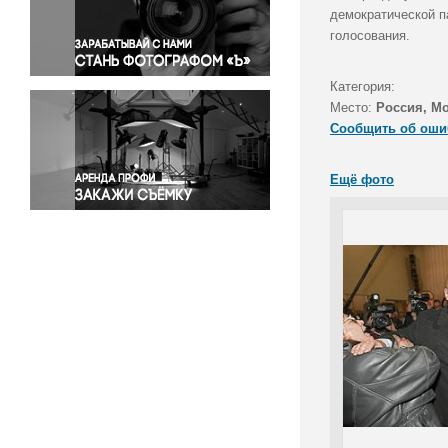
Правосудие
демократической п
голосования.
Происшествия и конфликты
Религия
Категория:
Светская жизнь
Место:
Россия, М
Спорт
Сообщить об оши
Экология
Экономика и бизнес
Ещё фото