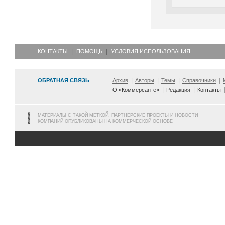
КОНТАКТЫ
ПОМОЩЬ
УСЛОВИЯ ИСПОЛЬЗОВАНИЯ
ОБРАТНАЯ СВЯЗЬ
Архив
Авторы
Темы
Справочники
О «Коммерсанте»
Редакция
Контакты
МАТЕРИАЛЫ С ТАКОЙ МЕТКОЙ, ПАРТНЕРСКИЕ ПРОЕКТЫ И НОВОСТИ
КОМПАНИЙ ОПУБЛИКОВАНЫ НА КОММЕРЧЕСКОЙ ОСНОВЕ