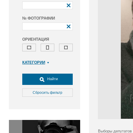
№ ФОТОГРАФИИ
ОРИЕНТАЦИЯ
КАТЕГОРИИ
Армия и ВПК
Досуг, туризм и отдых
Найти
Культура
Медицина
Сбросить фильтр
Наука
Образование
Общество
Окружающая среда
Политика
Выборы депутатов 