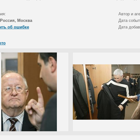
ия:
Автор и аг
Россия, Москва
Дата собы
ить об ошибке
Дата доба
ото