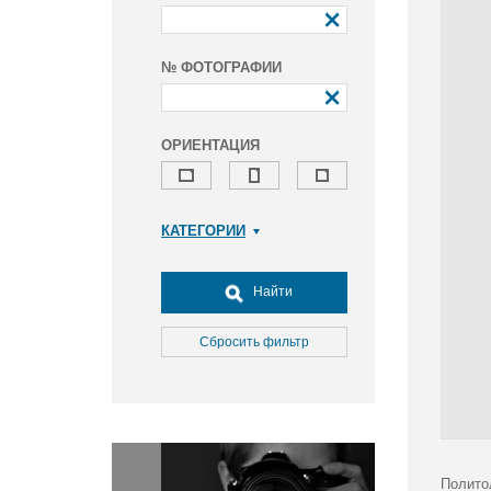
№ ФОТОГРАФИИ
ОРИЕНТАЦИЯ
КАТЕГОРИИ
Армия и ВПК
Досуг, туризм и отдых
Найти
Культура
Медицина
Сбросить фильтр
Наука
Образование
Общество
Окружающая среда
Политика
Полито