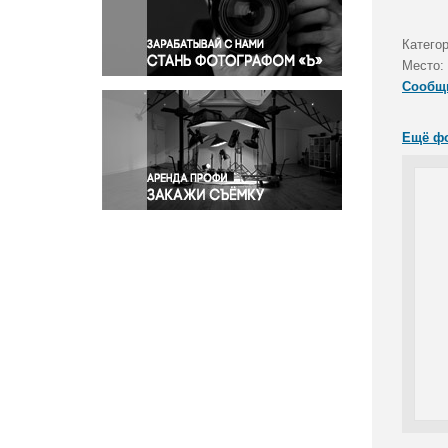
Правосудие
Происшествия и конфликты
Категор
Религия
Место:
Сообщ
Светская жизнь
Спорт
Ещё ф
Экология
Экономика и бизнес