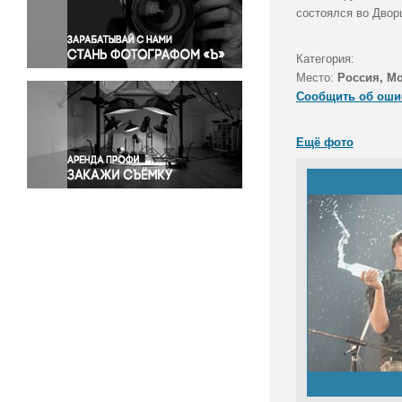
Правосудие
состоялся во Двор
Происшествия и конфликты
Религия
Категория:
Место:
Россия, М
Светская жизнь
Сообщить об оши
Спорт
Экология
Ещё фото
Экономика и бизнес