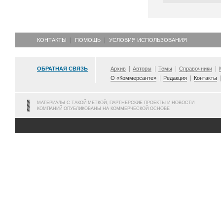
КОНТАКТЫ
ПОМОЩЬ
УСЛОВИЯ ИСПОЛЬЗОВАНИЯ
ОБРАТНАЯ СВЯЗЬ
Архив
Авторы
Темы
Справочники
О «Коммерсанте»
Редакция
Контакты
МАТЕРИАЛЫ С ТАКОЙ МЕТКОЙ, ПАРТНЕРСКИЕ ПРОЕКТЫ И НОВОСТИ
КОМПАНИЙ ОПУБЛИКОВАНЫ НА КОММЕРЧЕСКОЙ ОСНОВЕ