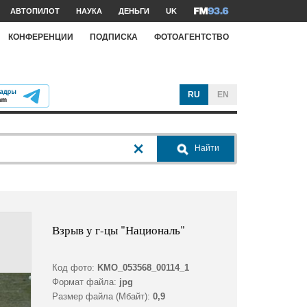
АВТОПИЛОТ
НАУКА
ДЕНЬГИ
UK
КОНФЕРЕНЦИИ
ПОДПИСКА
ФОТОАГЕНТСТВО
RU
EN
Найти
Взрыв у г-цы "Националь"
Код фото:
KMO_053568_00114_1
Формат файла:
jpg
Размер файла (Мбайт):
0,9