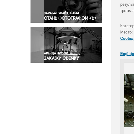
Правосудие
результ
тротила
Происшествия и конфликты
Религия
Категор
Светская жизнь
Место:
Спорт
Сообщ
Экология
Экономика и бизнес
Ещё ф