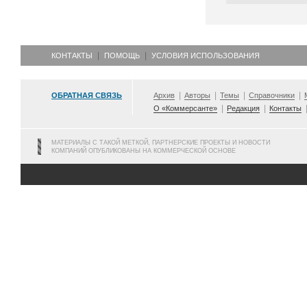
КОНТАКТЫ
ПОМОЩЬ
УСЛОВИЯ ИСПОЛЬЗОВАНИЯ
ОБРАТНАЯ СВЯЗЬ
Архив
Авторы
Темы
Справочники
О «Коммерсанте»
Редакция
Контакты
МАТЕРИАЛЫ С ТАКОЙ МЕТКОЙ, ПАРТНЕРСКИЕ ПРОЕКТЫ И НОВОСТИ
КОМПАНИЙ ОПУБЛИКОВАНЫ НА КОММЕРЧЕСКОЙ ОСНОВЕ