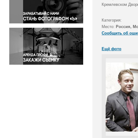
Правосудие
Кремлевском Дворц
Происшествия и конфликты
Религия
Категория:
Место:
Россия, М
Светская жизнь
Сообщить об оши
Спорт
Экология
Ещё фото
Экономика и бизнес