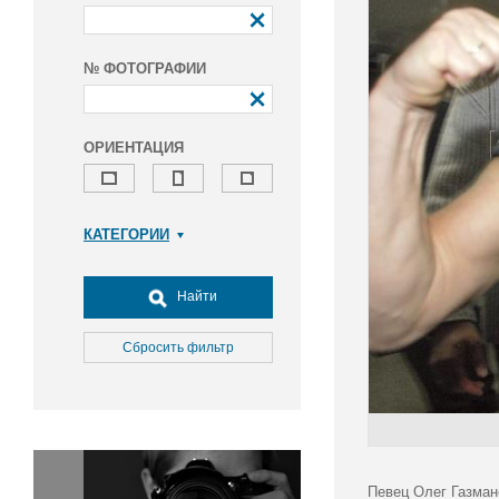
№ ФОТОГРАФИИ
ОРИЕНТАЦИЯ
КАТЕГОРИИ
Армия и ВПК
Досуг, туризм и отдых
Найти
Культура
Медицина
Сбросить фильтр
Наука
Образование
Общество
Окружающая среда
Политика
Певец Олег Газман