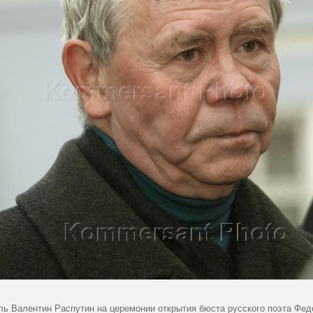
ль Валентин Распутин на церемонии открытия бюста русского поэта Фед