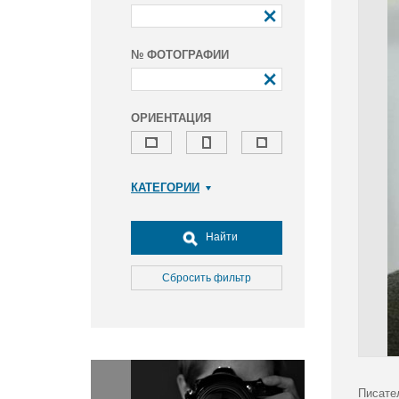
№ ФОТОГРАФИИ
ОРИЕНТАЦИЯ
КАТЕГОРИИ
Армия и ВПК
Досуг, туризм и отдых
Найти
Культура
Медицина
Сбросить фильтр
Наука
Образование
Общество
Окружающая среда
Политика
Писате