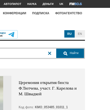
АВТОПИЛОТ
НАУКА
ДЕНЬГИ
UK
КОНФЕРЕНЦИИ
ПОДПИСКА
ФОТОАГЕНТСТВО
RU
EN
Найти
Церемония открытия бюста
Ф.Тютчева, участ. Г. Карелова и
М. Швыдкой
Код фото:
KMO_053485_01011_1