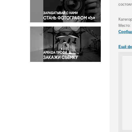
Правосудие
состоя
Происшествия и конфликты
Религия
Категор
Место:
Светская жизнь
Сообщ
Спорт
Экология
Ещё ф
Экономика и бизнес