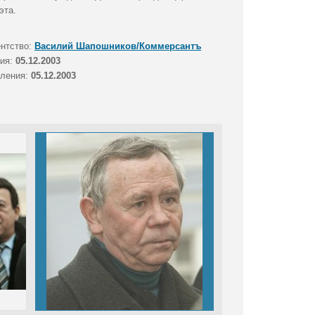
эта.
ентство:
Василий Шапошников/Коммерсантъ
тия:
05.12.2003
вления:
05.12.2003